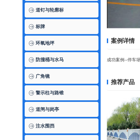
道钉与轮廓标
标牌
案例详情
环氧地坪
防撞桶与水马
成功案例--停车
广角镜
推荐产品
警示柱与路锥
道闸与岗亭
注水围挡